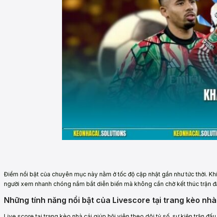
Điểm nổi bật của chuyên mục này nằm ở tốc độ cập nhật gần như tức thời. Khi 
người xem nhanh chóng nắm bắt diễn biến mà không cần chờ kết thúc trận đ
Những tính năng nổi bật của Livescore tại trang kèo nhà
Live score tại trang kèo nhà cái giúp hội viên theo dõi tỷ số, sự kiện trận đấu