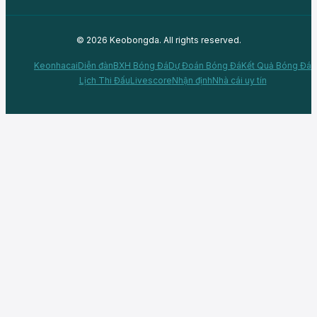
© 2026 Keobongda. All rights reserved.
Keonhacai
Diễn đàn
BXH Bóng Đá
Dự Đoán Bóng Đá
Kết Quả Bóng Đá
Lịch Thi Đấu
Livescore
Nhận định
Nhà cái uy tín