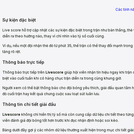
Các tính n
Sự kiện đặc biệt
Live score hỗ trợ cập nhật các sự kiện đặc biệt trong trận như bàn thắng, thẻ 
diễn ra theo hướng nào, thay vì chỉ nhìn vào tỷ số cuối cùng.
Ví dụ, nếu một đội nhận thẻ đỏ từ phút 35, thế trận có thể thay đổi mạnh tro
tăng rõ rệt.
Thông báo trực tiếp
Thông báo trực tiếp trên
Livescore
giúp hội viên nhận tín hiệu ngay khi trận 
biệt vào cuối tuần khi có hàng chục trận diễn ra trong cùng khung giờ.
Người xem có thể bật thông báo cho đội bóng yêu thích, giải đấu quan tâm h
đỏ cuối trận hay kết quả chung cuộc sau loạt sút luân lưu.
Thông tin chi tiết giải đấu
Livescore
không chỉ hiển thị tỷ số mà còn cung cấp dữ liệu chi tiết theo từn
viên đánh giá đội bóng tốt hơn trước khi đọc nhận định hoặc soi kèo.
Bảng dưới đây gợi ý các nhóm dữ liệu thường xuất hiện trong mục chi tiết giả