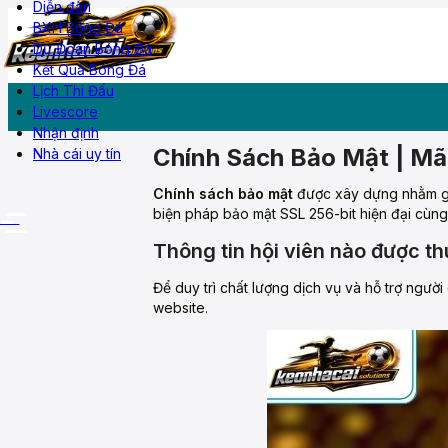
Diễn đàn
BXH Bóng Đá
Dự Đoán Bóng Đá
Kết Quả Bóng Đá
Diễn đàn
Lịch Thi Đấu
Livescore
Nhận định
Chính Sách Bảo Mật | Mã
Nhà cái uy tín
Chính sách bảo mật
được xây dựng nhằm gi
biện pháp bảo mật SSL 256-bit hiện đại cùng
More
Thông tin hội viên nào được th
Để duy trì chất lượng dịch vụ và hỗ trợ người
website.