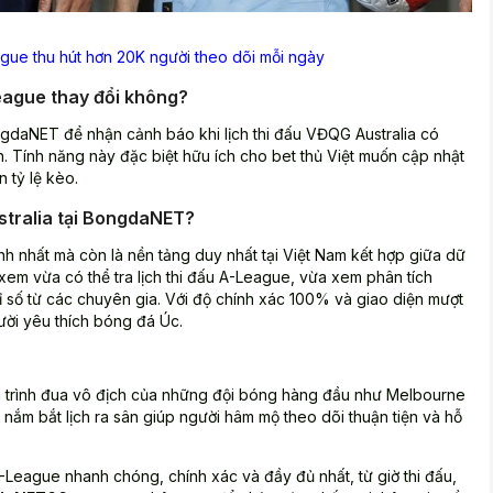
eague thu hút hơn 20K người theo dõi mỗi ngày
eague thay đổi không?
gdaNET để nhận cảnh báo khi lịch thi đấu VĐQG Australia có
nh. Tính năng này đặc biệt hữu ích cho bet thủ Việt muốn cập nhật
 tỷ lệ kèo.
ustralia tại BongdaNET?
h nhất mà còn là nền tảng duy nhất tại Việt Nam kết hợp giữa dữ
 xem vừa có thể tra lịch thi đấu A-League, vừa xem phân tích
ỉ số từ các chuyên gia. Với độ chính xác 100% và giao diện mượt
gười yêu thích bóng đá Úc.
h trình đua vô địch của những đội bóng hàng đầu như Melbourne
 nắm bắt lịch ra sân giúp người hâm mộ theo dõi thuận tiện và hỗ
-League nhanh chóng, chính xác và đầy đủ nhất, từ giờ thi đấu,