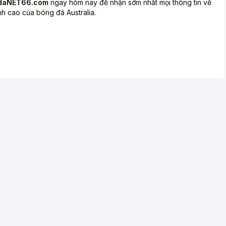
daNET66.com
ngay hôm nay để nhận sớm nhất mọi thông tin về
h cao của bóng đá Australia.