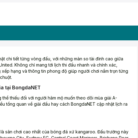
t chi tiết từng vòng đấu, với những màn so tài đỉnh cao giữa
Trang chủ
ited. Không chỉ mang tới lịch thi đấu nhanh và chính xác,
 xếp hạng và thông tin phong độ giúp người chơi nắm trọn từng
chuột.
lia tại BongdaNET
g thể thiếu đối với người hâm mộ muốn theo dõi mùa giải A-
iểu tổng quan về giải đấu hay cách BongdaNET cập nhật lịch ra
) là sân chơi cao nhất của bóng đá xứ kangaroo. Đấu trường này
bourne City, Sydney FC, Central Coast Mariners, Brisbane Roar