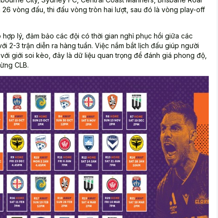
26 vòng đấu, thi đấu vòng tròn hai lượt, sau đó là vòng play-off
hợp lý, đảm bảo các đội có thời gian nghỉ phục hồi giữa các
i 2-3 trận diễn ra hàng tuần. Việc nắm bắt lịch đấu giúp người
với giới soi kèo, đây là dữ liệu quan trọng để đánh giá phong độ,
 từng CLB.