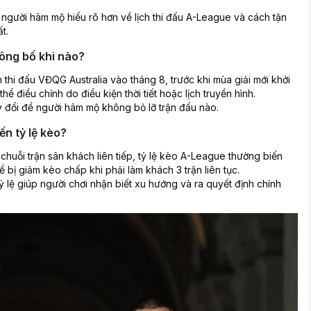
người hâm mộ hiểu rõ hơn về lịch thi đấu A-League và cách tận
t.
ông bố khi nào?
thi đấu VĐQG Australia vào tháng 8, trước khi mùa giải mới khởi
thể điều chỉnh do điều kiện thời tiết hoặc lịch truyền hình.
y đổi để người hâm mộ không bỏ lỡ trận đấu nào.
n tỷ lệ kèo?
chuỗi trận sân khách liên tiếp, tỷ lệ kèo A-League thường biến
 bị giảm kèo chấp khi phải làm khách 3 trận liên tục.
lệ giúp người chơi nhận biết xu hướng và ra quyết định chính