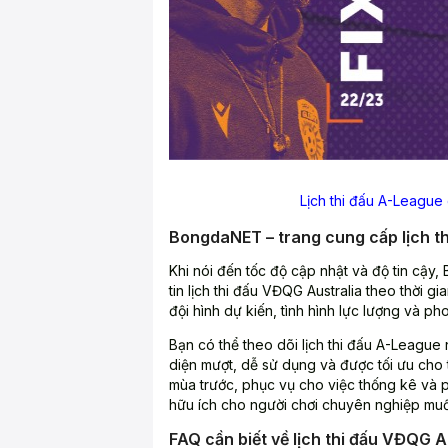
Lịch thi đấu A-League 
BongdaNET – trang cung cấp lịch th
Khi nói đến tốc độ cập nhật và độ tin cậ
tin lịch thi đấu VĐQG Australia theo thời gi
đội hình dự kiến, tình hình lực lượng và ph
Bạn có thể theo dõi lịch thi đấu A-League 
diện mượt, dễ sử dụng và được tối ưu cho từ
mùa trước, phục vụ cho việc thống kê và 
hữu ích cho người chơi chuyên nghiệp mu
FAQ cần biết về lịch thi đấu VĐQG A